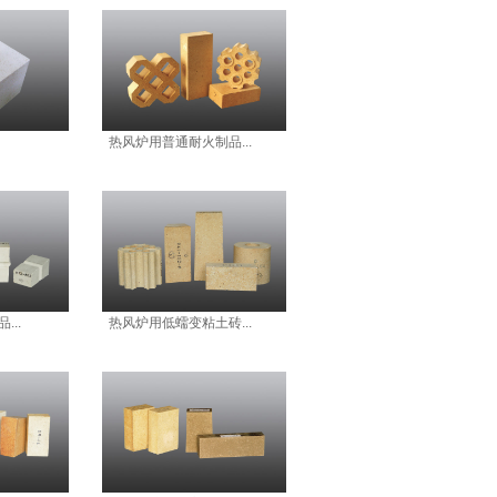
热风炉用普通耐火制品...
..
热风炉用低蠕变粘土砖...