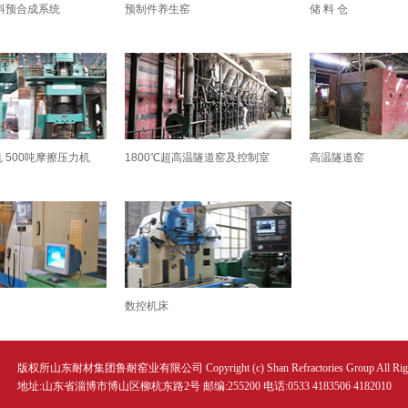
料预合成系统
预制件养生窑
储 料 仓
机 500吨摩擦压力机
1800℃超高温隧道窑及控制室
高温隧道窑
数控机床
版权所山东耐材集团鲁耐窑业有限公司 Copyright (c) Shan Refractories Group All Right
地址:山东省淄博市博山区柳杭东路2号 邮编:255200 电话:0533 4183506 4182010