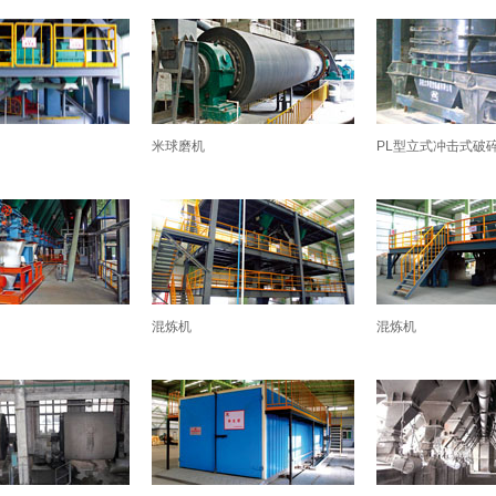
米球磨机
PL型立式冲击式破
混炼机
混炼机